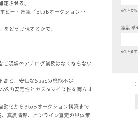
加速させる。
ホビー・家電／BtoBオークション…
※半角英数
電話番
」をどう実現するかで、
※半角数字
なぜ現場のアナログ業務はなくならない
高と、安価なSaaSの機能不足
SaaSの安定性とカスタマイズ性を両立す
自動化からBtoBオークション構築まで
携、真贋情報、オンライン査定の具体策