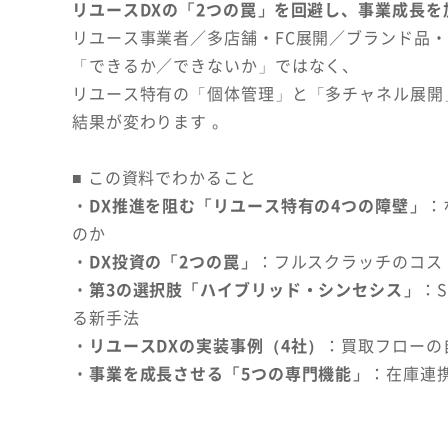
リユースDXの「2つの罠」を回避し、事業成長を
リユース事業者／多店舗・FC展開／ブランド品・
「できるか／できないか」ではなく、
リユース特有の「個体管理」と「多チャネル展開
結果が変わります 。
■ この資料でわかること
・
DX推進を阻む「リユース特有の4つの障壁」
：
のか
・
DX投資の「2つの罠」
：フルスクラッチのコスト
・
第3の選択肢「ハイブリッド・シンセシス」
：
る新手法
・
リユースDXの実装事例（4社）
：買取フローの
・
事業を成長させる「5つの専門機能」
：在庫連