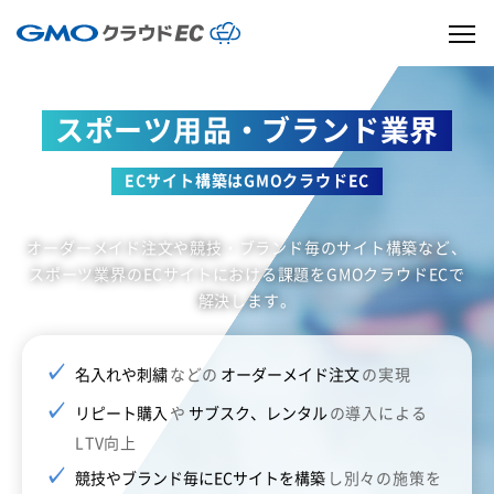
スポーツ用品・ブランド業界
ECサイト構築はGMOクラウドEC
オーダーメイド注文や競技・ブランド毎のサイト構築など、
スポーツ業界のECサイトにおける課題をGMOクラウドECで
解決します。
名入れや刺繍
などの
オーダーメイド注文
の実現
リピート購入
や
サブスク、レンタル
の導入による
LTV向上
競技やブランド毎にECサイトを構築
し別々の施策を