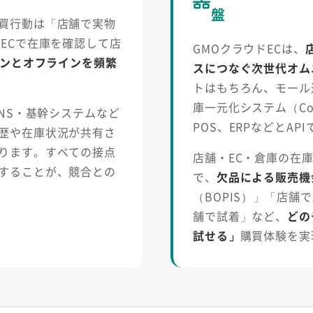
盤
買行動は「店舗で実物
ECで在庫を確認して店
GMOクラウドECは、
ンとオフラインを頻繁
スにつなぐ次世代オム
トはもちろん、モール
庫一元化システム（C
SNS・基幹システムなど
POS、ERPなどとA
歴や在庫状況が共有さ
ります。すべての接点
店舗・EC・倉庫の在
することが、競合との
で、
欠品による販売機
（BOPIS）」「店
舗で試着」など、
どの
試せる」
購買体験を実