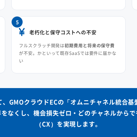
5
老朽化と保守コストへの不安
フルスクラッチ開発は
初期費用と将来の保守費
が不安。かといって既存SaaSでは要件に届かな
い
て、
GMOクラウドECの「オムニチャネル統合基
界をなくし、
機会損失ゼロ・どのチャネルからで
（CX）を実現します。