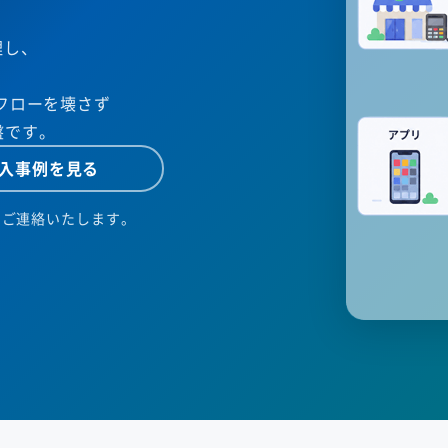
理し、
フローを壊さず
盤です。
入事例を見る
りご連絡いたします。