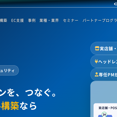
ト構築
EC支援
事例
業種・業界
セミナー
パートナープログ
実店舗・
ヘッドレ
キュリティ
専任PM
ンを、つなぐ。
ル構築
なら