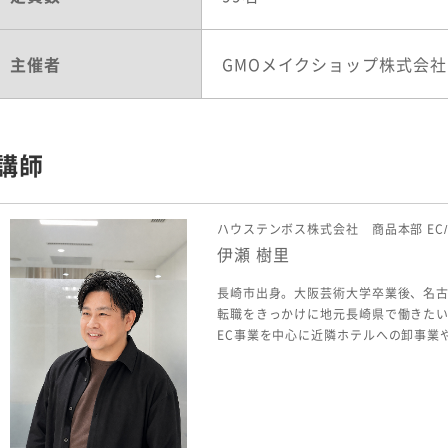
主催者
GMOメイクショップ株式会社
講師
ハウステンボス株式会社 商品本部 EC
伊瀬 樹里
長崎市出身。大阪芸術大学卒業後、名古
転職をきっかけに地元長崎県で働きた
EC事業を中心に近隣ホテルへの卸事業