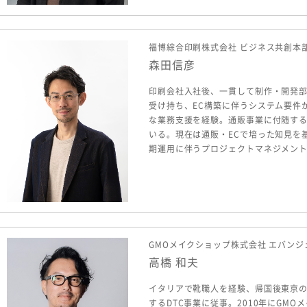
福博綜合印刷株式会社 ビジネス共創本
森田信彦
印刷会社入社後、一貫して制作・開発
受け持ち、EC構築に伴うシステム要件
な業務支援を経験。通販事業に付随す
いる。現在は通販・ECで培った知見を
期運用に伴うプロジェクトマネジメン
GMOメイクショップ株式会社 エバンジ
高橋 和夫
イタリアで靴職人を経験、帰国後東京の
するDTC事業に従事。2010年にGMO