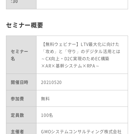
:30
セミナー概要
【無料ウェビナー】LTV最大化に向けた
セミナー
「攻め」と「守り」のデジタル活用とは
名
～CX向上・D2C実現のためEC構築
×AR×基幹システム×RPA～
開催日時
20210520
参加費
無料
定員数
100名
主催者
GMOシステムコンサルティング株式会社