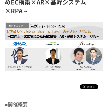
めEC構築×AR×基幹システム
×RPA～
■開催概要