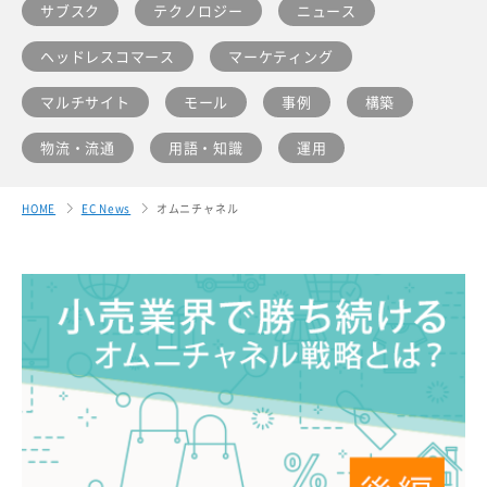
サブスク
テクノロジー
ニュース
ヘッドレスコマース
マーケティング
マルチサイト
モール
事例
構築
物流・流通
用語・知識
運用
HOME
EC News
オムニチャネル