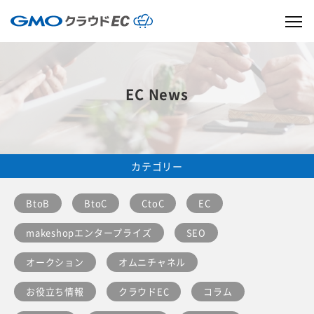
EC News
カテゴリー
BtoB
BtoC
CtoC
EC
makeshopエンタープライズ
SEO
オークション
オムニチャネル
お役立ち情報
クラウドEC
コラム