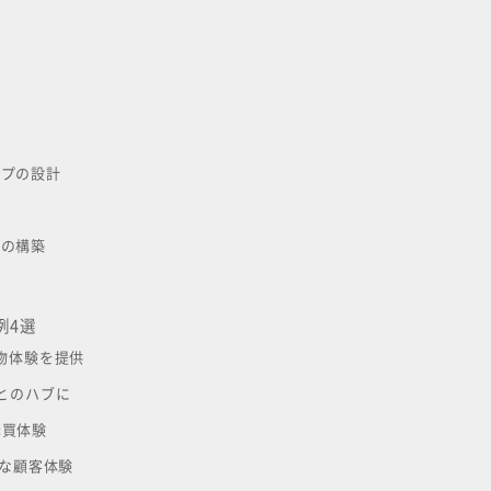
ップの設計
）の構築
例4選
物体験を提供
客とのハブに
購買体験
な顧客体験