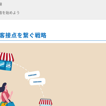
験
略を始めよう
客接点を繋ぐ戦略