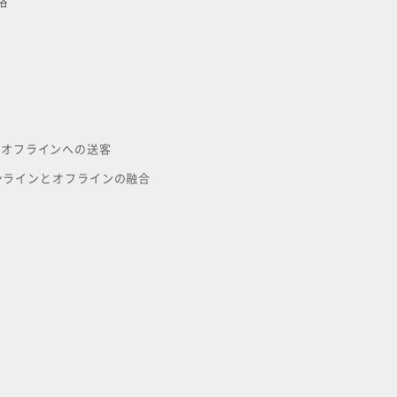
略
ンからオフラインへの送客
ne）：オンラインとオフラインの融合