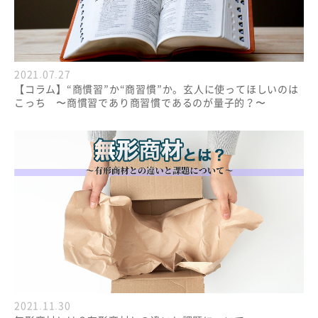
2021.07.27
【コラム】“商慣習”か“商習慣”か。玄人に使ってほしいのは
こっち 〜商慣習であり商習慣であるのが量子的？〜
2021.11.30