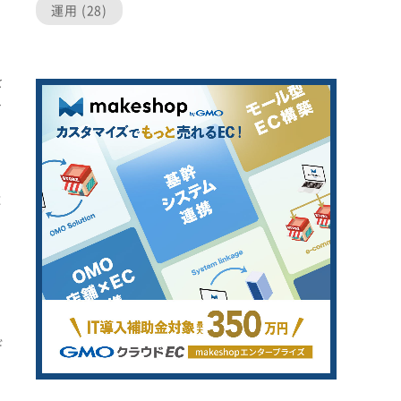
運用 (28)
を
を
ン
よ
デ