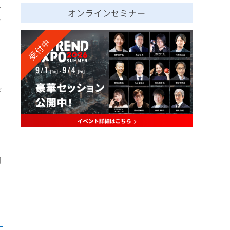
ー
オンラインセミナー
ソ
受付中
デ
で
向