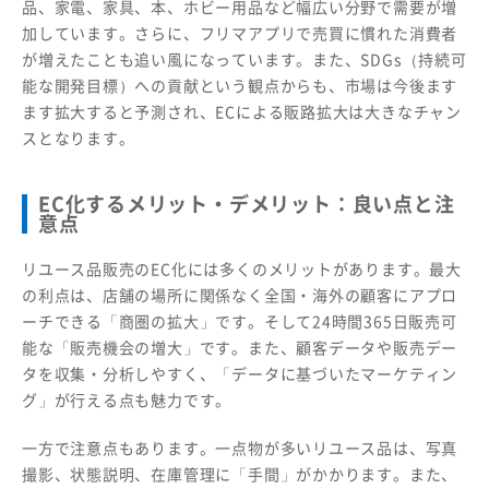
品、家電、家具、本、ホビー用品など幅広い分野で需要が増
加しています。さらに、フリマアプリで売買に慣れた消費者
が増えたことも追い風になっています。また、SDGs（持続可
能な開発目標）への貢献という観点からも、市場は今後ます
ます拡大すると予測され、ECによる販路拡大は大きなチャン
スとなります。
EC化するメリット・デメリット：良い点と注
意点
リユース品販売のEC化には多くのメリットがあります。最大
の利点は、店舗の場所に関係なく全国・海外の顧客にアプロ
ーチできる「商圏の拡大」です。そして24時間365日販売可
能な「販売機会の増大」です。また、顧客データや販売デー
タを収集・分析しやすく、「データに基づいたマーケティン
グ」が行える点も魅力です。
一方で注意点もあります。一点物が多いリユース品は、写真
撮影、状態説明、在庫管理に「手間」がかかります。また、