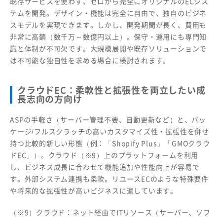
既存サービスを使わず、ゼロから完全にオリジナルのECシス
テムを開発。デザイン・機能は完全に自由で、独自のビジネ
スモデルを実現できます。しかし、開発期間が長く、費用も
非常に高額（数千万～数億円以上）。保守・運用にも専門知
識と体制が不可欠です。大規模展開や既存ソリューションで
は不可能な独自性を求める場合に検討されます。
クラウドEC：柔軟性と拡張性を両立したい成
長志向の方向け
ASPの手軽さ（サーバー管理不要、自動更新など）と、パッ
ケージ/フルスクラッチの高いカスタマイズ性・拡張性を併せ
持つ比較的新しい形態（例：「Shopify Plus」「GMOクラウ
ドEC」）。クラウド（※9）上のプラットフォームを利用
し、ビジネス成長に合わせて機能追加や性能向上が容易で
す。外部システム連携も柔軟。リユースECのような特殊要件
や将来的な拡張性が高いビジネスに適しています。
（※9）クラウド：ネット経由でITリソース（サーバー、ソフ