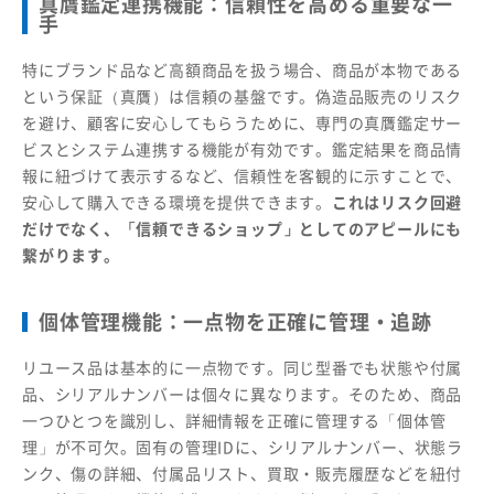
真贋鑑定連携機能：信頼性を高める重要な一
手
特にブランド品など高額商品を扱う場合、商品が本物である
という保証（真贋）は信頼の基盤です。偽造品販売のリスク
を避け、顧客に安心してもらうために、専門の真贋鑑定サー
ビスとシステム連携する機能が有効です。鑑定結果を商品情
報に紐づけて表示するなど、信頼性を客観的に示すことで、
安心して購入できる環境を提供できます。
これはリスク回避
だけでなく、「信頼できるショップ」としてのアピールにも
繋がります。
個体管理機能：一点物を正確に管理・追跡
リユース品は基本的に一点物です。同じ型番でも状態や付属
品、シリアルナンバーは個々に異なります。そのため、商品
一つひとつを識別し、詳細情報を正確に管理する「個体管
理」が不可欠。固有の管理IDに、シリアルナンバー、状態ラ
ンク、傷の詳細、付属品リスト、買取・販売履歴などを紐付