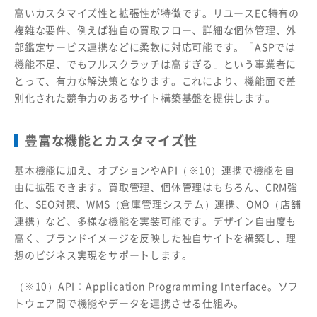
高いカスタマイズ性と拡張性が特徴です。リユースEC特有の
複雑な要件、例えば独自の買取フロー、詳細な個体管理、外
部鑑定サービス連携などに柔軟に対応可能です。「ASPでは
機能不足、でもフルスクラッチは高すぎる」という事業者に
とって、有力な解決策となります。これにより、機能面で差
別化された競争力のあるサイト構築基盤を提供します。
豊富な機能とカスタマイズ性
基本機能に加え、オプションやAPI（※10）連携で機能を自
由に拡張できます。買取管理、個体管理はもちろん、CRM強
化、SEO対策、WMS（倉庫管理システム）連携、OMO（店舗
連携）など、多様な機能を実装可能です。デザイン自由度も
高く、ブランドイメージを反映した独自サイトを構築し、理
想のビジネス実現をサポートします。
（※10）API：Application Programming Interface。ソフ
トウェア間で機能やデータを連携させる仕組み。