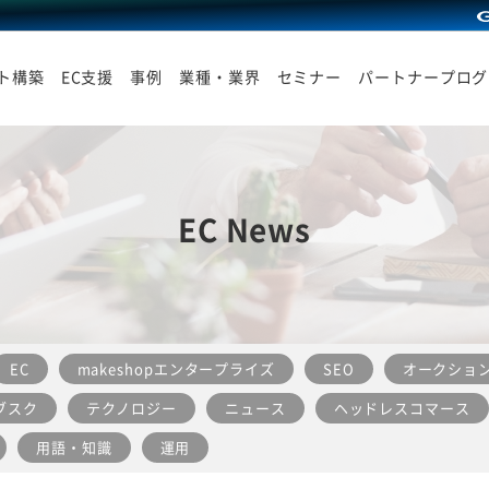
イト構築
EC支援
事例
業種・業界
セミナー
パートナープログ
EC News
EC
makeshopエンタープライズ
SEO
オークショ
ブスク
テクノロジー
ニュース
ヘッドレスコマース
用語・知識
運用