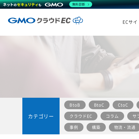
無料診断
ECサ
BtoB
BtoC
CtoC
カテゴリー
クラウドEC
コラム
サ
事例
構築
物流・流通