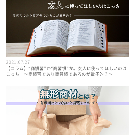
2021.07.27
【コラム】“商慣習”か“商習慣”か。玄人に使ってほしいのは
こっち 〜商慣習であり商習慣であるのが量子的？〜