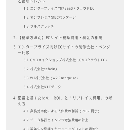
と最新トレンド
エンタープライズ向けSaaS / クラウドEC
オンプレミス型ECパッケージ
フルスクラッチ
【構築方法別】ECサイト構築費用・料金の相場
エンタープライズ向けECサイトの制作会社・ベンダ
ー比較
GMOメイクショップ株式会社（GMOクラウドEC）
株式会社ecbeing
W2株式会社（W2 Enterprise）
株式会社NTTデータ
稟議を通すための「ROI」と「リプレイス費用」の考
え方
業務効率化による人件費の削減（ROIの提示）
データ移行とインフラ増強費用の計上
数年先を見据えたランニングコストの明確化