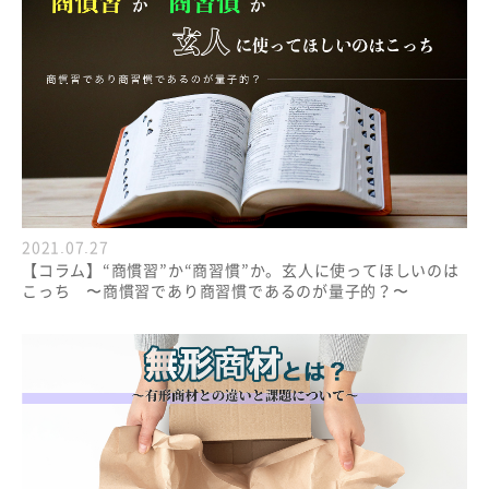
2021.07.27
【コラム】“商慣習”か“商習慣”か。玄人に使ってほしいのは
こっち 〜商慣習であり商習慣であるのが量子的？〜