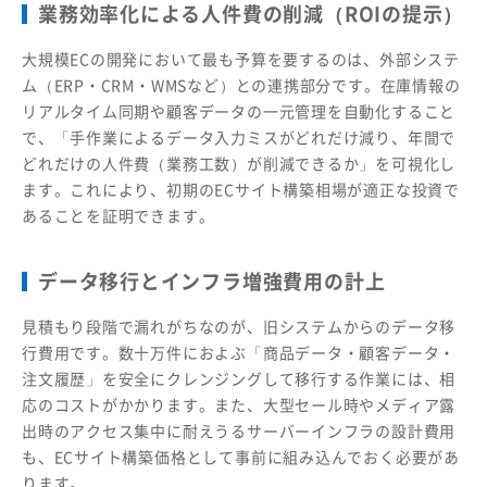
業務効率化による人件費の削減（ROIの提示）
大規模ECの開発において最も予算を要するのは、外部システ
ム（ERP・CRM・WMSなど）との連携部分です。在庫情報の
リアルタイム同期や顧客データの一元管理を自動化すること
で、「手作業によるデータ入力ミスがどれだけ減り、年間で
どれだけの人件費（業務工数）が削減できるか」を可視化し
ます。これにより、初期のECサイト構築相場が適正な投資で
あることを証明できます。
データ移行とインフラ増強費用の計上
見積もり段階で漏れがちなのが、旧システムからのデータ移
行費用です。数十万件におよぶ「商品データ・顧客データ・
注文履歴」を安全にクレンジングして移行する作業には、相
応のコストがかかります。また、大型セール時やメディア露
出時のアクセス集中に耐えうるサーバーインフラの設計費用
も、ECサイト構築価格として事前に組み込んでおく必要があ
ります。