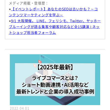
メディア掲載・登壇歴：
●
【イベントレポート】あなたのSEOは古いかも？～コ
ンテンツマーケティングを学ぶ～
●
9/1 大阪開催。 LINE、フェリシモ、Twitter、ヤッホー
ブルーイングが語る集客や顧客対応など全15講演 | ネッ
トショップ担当者フォーラム
2022.04.01