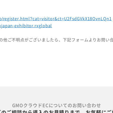
a-jp/register.html?cat=visitor&ct=U2FsdGVkX18OvnLQn1
apan-exhibitor.rxglobal
の他ご不明点がございましたら、下記フォームよりお問い
GMOクラウドECについてのお問い合わせ
ズのご相談から導入のお見積りまで、お気軽にご