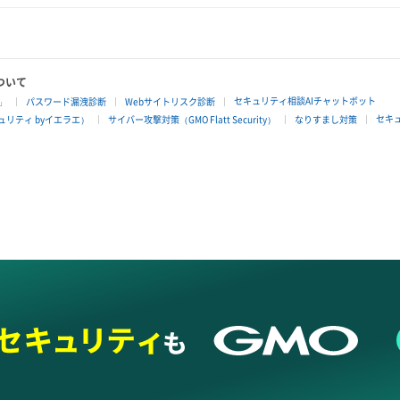
ついて
セキュリティ相談AIチャットボット
」
パスワード漏洩診断
Webサイトリスク診断
セキ
リティ byイエラエ）
サイバー攻撃対策（GMO Flatt Security）
なりすまし対策