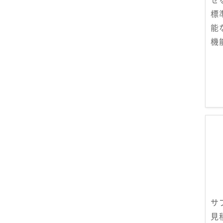
標
能
機
サ
見