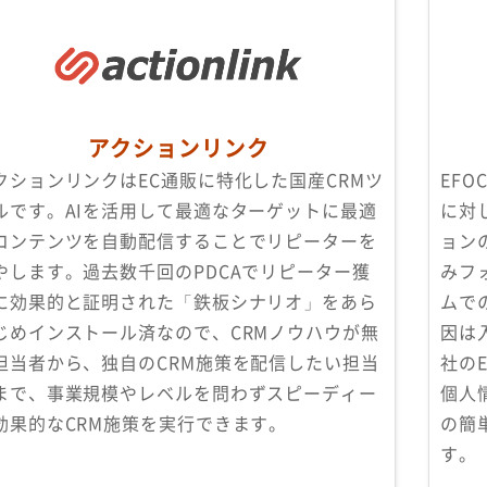
アクションリンク
クションリンクはEC通販に特化した国産CRMツ
EF
ルです。AIを活用して最適なターゲットに最適
に対
コンテンツを自動配信することでリピーターを
ョン
やします。過去数千回のPDCAでリピーター獲
みフ
に効果的と証明された「鉄板シナリオ」をあら
ムで
じめインストール済なので、CRMノウハウが無
因は
担当者から、独自のCRM施策を配信したい担当
社の
まで、事業規模やレベルを問わずスピーディー
個人
効果的なCRM施策を実行できます。
の簡
す。