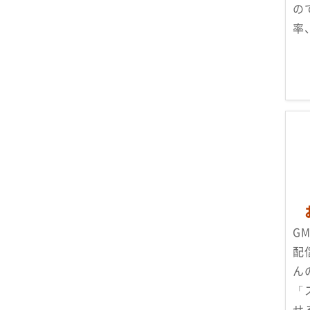
の
率
G
配
ん
「
せ