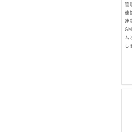
管
連
連
G
ム
し