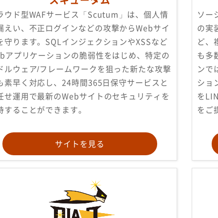
ラウド型WAFサービス「Scutum」は、個人情
ソー
漏えい、不正ログインなどの攻撃からWebサイ
の実装
を守ります。SQLインジェクションやXSSなど
ど、
ebアプリケーションの脆弱性をはじめ、特定の
も多
ドルウェア/フレームワークを狙った新たな攻撃
ンで
も素早く対応し、24時間365日保守サービスと
ショ
任せ運用で最新のWebサイトのセキュリティを
をL
持することができます。
をご
サイトを見る