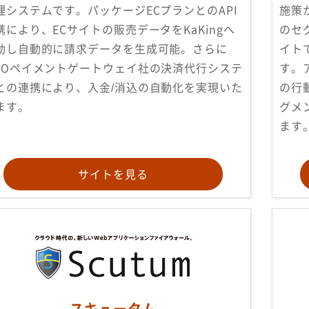
理システムです。パッケージECプランとのAPI
施策
携により、ECサイトの販売データをKaKingへ
のセ
動し自動的に請求データを生成可能。さらに
イト
MOペイメントゲートウェイ社の決済代行システ
す。
との連携により、入金/消込の自動化を実現いた
の行
ます。
グメ
ます
サイトを見る
スキュータム