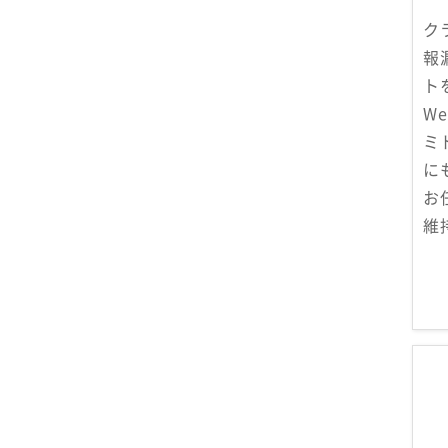
ク
報
ト
W
ミ
に
お
維