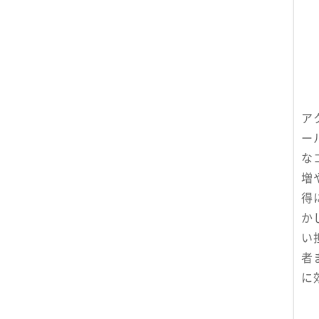
ア
ー
な
増
得
か
い
者
に