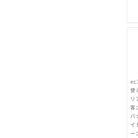
e
使
リ
客
バ
イ
ー