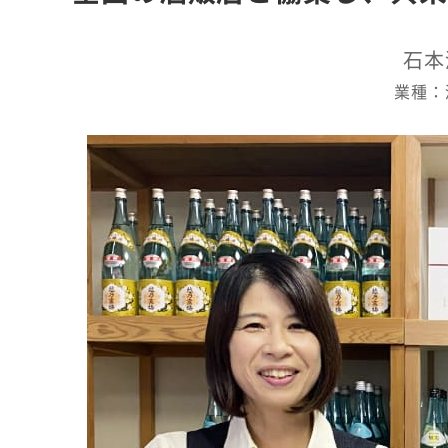
石本
業種：