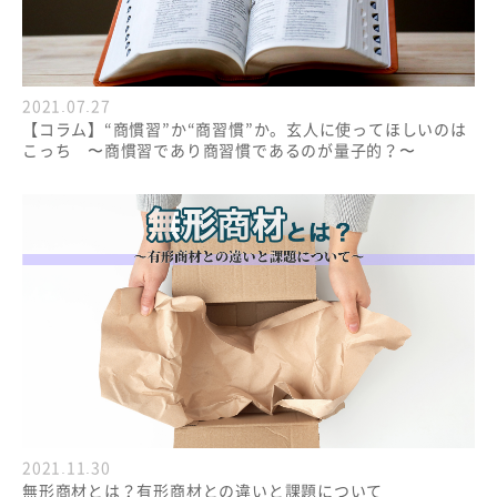
2021.07.27
【コラム】“商慣習”か“商習慣”か。玄人に使ってほしいのは
こっち 〜商慣習であり商習慣であるのが量子的？〜
2021.11.30
無形商材とは？有形商材との違いと課題について