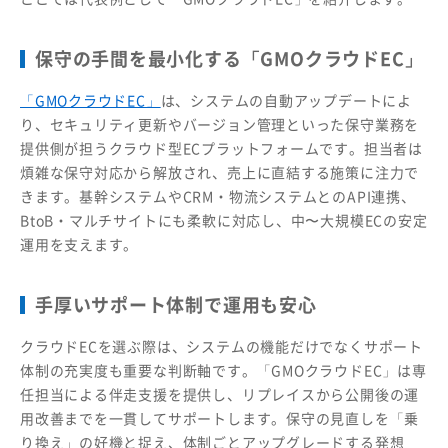
保守の手間を最小化する「GMOクラウドEC」
「GMOクラウドEC」
は、システムの自動アップデートによ
り、セキュリティ更新やバージョン管理といった保守業務を
提供側が担うクラウド型ECプラットフォームです。担当者は
煩雑な保守対応から解放され、売上に直結する施策に注力で
きます。基幹システムやCRM・物流システムとのAPI連携、
BtoB・マルチサイトにも柔軟に対応し、中〜大規模ECの安定
運用を支えます。
手厚いサポート体制で運用も安心
クラウドECを選ぶ際は、システムの機能だけでなくサポート
体制の充実度も重要な判断軸です。「GMOクラウドEC」は専
任担当による伴走支援を提供し、リプレイスから公開後の運
用改善までを一貫してサポートします。保守の見直しを「乗
り換え」の好機と捉え、体制ごとアップグレードする発想