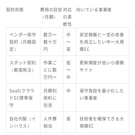
契約形態
費用の目安
対応
向いている事業者
（月額）
の柔
軟性
ベンダー保守
数万〜
中
安定稼働と一定の改善
契約（月額固
数十万
〜
を両立したい中〜大規
定）
円
高
模EC
スポット契約
作業ご
低
更新頻度が低い小規模
（都度発注）
とに数
〜
サイト
万円〜
中
SaaS/クラウ
月額利
中
保守負担を最小化した
ドEC標準保
用料に
い事業者
守
包含
自社内製（イ
人件費
高
技術者を確保できる大
ンハウス）
相当
規模EC