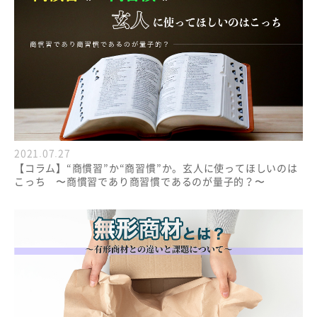
2021.07.27
【コラム】“商慣習”か“商習慣”か。玄人に使ってほしいのは
こっち 〜商慣習であり商習慣であるのが量子的？〜