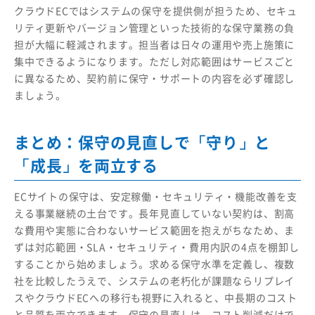
クラウドECではシステムの保守を提供側が担うため、セキュ
リティ更新やバージョン管理といった技術的な保守業務の負
担が大幅に軽減されます。担当者は日々の運用や売上施策に
集中できるようになります。ただし対応範囲はサービスごと
に異なるため、契約前に保守・サポートの内容を必ず確認し
ましょう。
まとめ：保守の見直しで「守り」と
「成長」を両立する
ECサイトの保守は、安定稼働・セキュリティ・機能改善を支
える事業継続の土台です。長年見直していない契約は、割高
な費用や実態に合わないサービス範囲を抱えがちなため、ま
ずは対応範囲・SLA・セキュリティ・費用内訳の4点を棚卸し
することから始めましょう。求める保守水準を定義し、複数
社を比較したうえで、システムの老朽化が課題ならリプレイ
スやクラウドECへの移行も視野に入れると、中長期のコスト
と品質を両立できます。保守の見直しは、コスト削減だけで