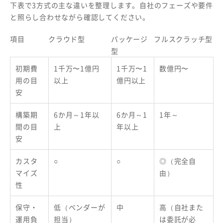
下表で3方式の主な違いを整理します。自社のフェーズや要件
と照らし合わせながら確認してください。
項目
クラウド型
パッケージ
フルスクラッチ型
型
初期費
1千万〜1億円
1千万〜1
数億円〜
用の目
以上
億円以上
安
構築期
6か月～1年以
6か月～1
1年～
間の目
上
年以上
安
カスタ
○
○
◎（完全自
マイズ
由）
性
保守・
低（ベンダーが
中
高（自社また
運用負
担当）
は委託が必