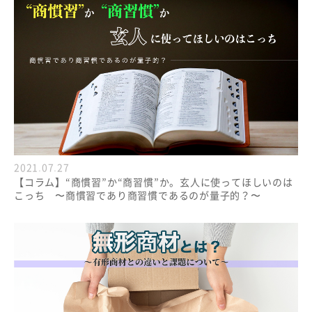
2021.07.27
【コラム】“商慣習”か“商習慣”か。玄人に使ってほしいのは
こっち 〜商慣習であり商習慣であるのが量子的？〜