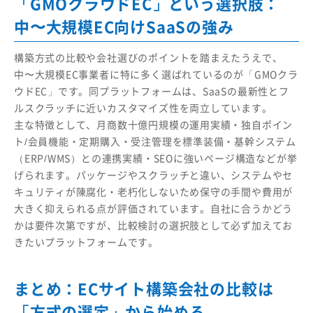
「GMOクラウドEC」という選択肢：
中〜大規模EC向けSaaSの強み
構築方式の比較や会社選びのポイントを踏まえたうえで、
中〜大規模EC事業者に特に多く選ばれているのが「GMOクラ
ウドEC」です。同プラットフォームは、SaaSの最新性とフ
ルスクラッチに近いカスタマイズ性を両立しています。
主な特徴として、月商数十億円規模の運用実績・独自ポイン
ト/会員機能・定期購入・受注管理を標準装備・基幹システム
（ERP/WMS）との連携実績・SEOに強いページ構造などが挙
げられます。パッケージやスクラッチと違い、システムやセ
キュリティが陳腐化・老朽化しないため保守の手間や費用が
大きく抑えられる点が評価されています。自社に合うかどう
かは要件次第ですが、比較検討の選択肢として必ず加えてお
きたいプラットフォームです。
まとめ：ECサイト構築会社の比較は
「方式の選定」から始める