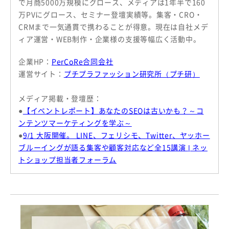
で月商5000万規模にグロース、メディアは1年半で160
万PVにグロース、セミナー登壇実績等。集客・CRO・
CRMまで一気通貫で携わることが得意。現在は自社メデ
ィア運営・WEB制作・企業様の支援等幅広く活動中。
企業HP：
PerCoRe合同会社
運営サイト：
プチプラファッション研究所（プチ研）
メディア掲載・登壇歴：
●
【イベントレポート】あなたのSEOは古いかも？～コ
ンテンツマーケティングを学ぶ～
●
9/1 大阪開催。 LINE、フェリシモ、Twitter、ヤッホー
ブルーイングが語る集客や顧客対応など全15講演 | ネッ
トショップ担当者フォーラム