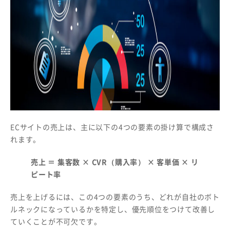
ECサイトの売上は、主に以下の4つの要素の掛け算で構成さ
れます。
売上 ＝ 集客数 × CVR（購入率） × 客単価 × リ
ピート率
売上を上げるには、この4つの要素のうち、どれが自社のボト
ルネックになっているかを特定し、優先順位をつけて改善し
ていくことが不可欠です。