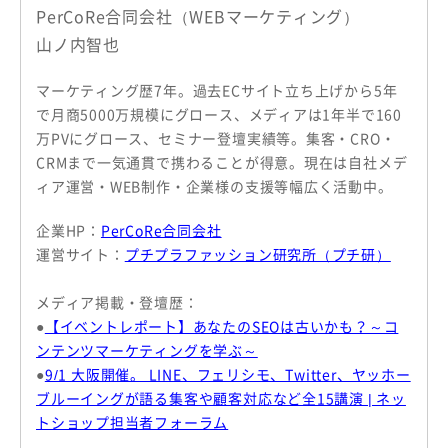
PerCoRe合同会社（WEBマーケティング）
山ノ内智也
マーケティング歴7年。過去ECサイト立ち上げから5年
で月商5000万規模にグロース、メディアは1年半で160
万PVにグロース、セミナー登壇実績等。集客・CRO・
CRMまで一気通貫で携わることが得意。現在は自社メデ
ィア運営・WEB制作・企業様の支援等幅広く活動中。
企業HP：
PerCoRe合同会社
運営サイト：
プチプラファッション研究所（プチ研）
メディア掲載・登壇歴：
●
【イベントレポート】あなたのSEOは古いかも？～コ
ンテンツマーケティングを学ぶ～
●
9/1 大阪開催。 LINE、フェリシモ、Twitter、ヤッホー
ブルーイングが語る集客や顧客対応など全15講演 | ネッ
トショップ担当者フォーラム