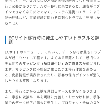
案内など）や、数万点に及ぶ商品画像の紐付けなども慎重に
行う必要があります。万が一移行に失敗すると、顧客がログ
インできなくなるだけでなく、システム連携のエラーによる
配送遅延など、事業継続に関わる深刻なトラブルに発展しか
ねません。
ECサイト移行時に発生しやすいトラブルと課
題
ECサイトのリニューアルにおいて、データ移行は最もトラブ
ルが起こりやすい工程です。よくある課題として、新旧シス
テム間での
マッピング（項目紐付け）の定義ミス
が挙げられ
ます。マッピングに不整合が生じたまま移行作業を進める
と、商品情報が誤表示されたり、顧客の保有ポイントが消失
したりする原因になります。
また、移行にかかる工数を見誤るケースも少なくありませ
ん。事前に変換ルールを明確に定義しておかなければ、手作
業でのデータ修正が膨大に発生し、プロジェクト全体のスケ