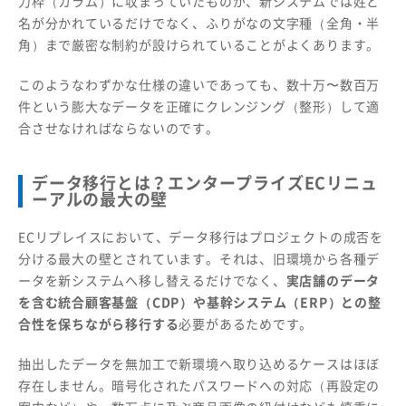
力枠（カラム）に収まっていたものが、新システムでは姓と
名が分かれているだけでなく、ふりがなの文字種（全角・半
角）まで厳密な制約が設けられていることがよくあります。
このようなわずかな仕様の違いであっても、数十万〜数百万
件という膨大なデータを正確にクレンジング（整形）して適
合させなければならないのです。
データ移行とは？エンタープライズECリニュ
ーアルの最大の壁
ECリプレイスにおいて、データ移行はプロジェクトの成否を
分ける最大の壁とされています。それは、旧環境から各種デ
ータを新システムへ移し替えるだけでなく、
実店舗のデータ
を含む統合顧客基盤（CDP）や基幹システム（ERP）との整
合性を保ちながら移行する
必要があるためです。
抽出したデータを無加工で新環境へ取り込めるケースはほぼ
存在しません。暗号化されたパスワードへの対応（再設定の