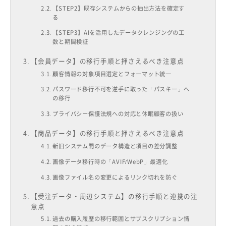
【STEP2】既存システムからの抽出方法を確定す
る
【STEP3】AIを活用したデータクレンジングの工
数と期間検証
【会員データ】の移行手順と押さえるべき注意点
顧客情報の対象項目選定とフォーマット統一
パスワード移行不可を逆手に取った「パスキー」へ
の移行
プライバシー保護法規への対応と休眠顧客の扱い
【商品データ】の移行手順と押さえるべき注意点
新旧システム間のデータ構造と項目の差分調整
画像データ移行時の「AVIF/WebP」最適化
画像ファイル名の変更によるリンク切れを防ぐ
【受注データ・周辺システム】の移行手順と連携の注
意点
過去の購入履歴の移行範囲とサブスクリプション情