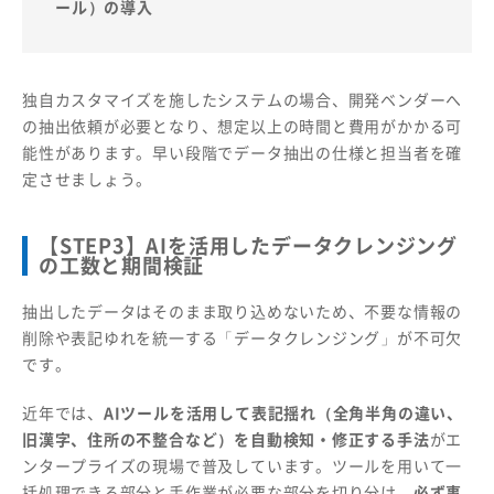
ール）の導入
独自カスタマイズを施したシステムの場合、開発ベンダーへ
の抽出依頼が必要となり、想定以上の時間と費用がかかる可
能性があります。早い段階でデータ抽出の仕様と担当者を確
定させましょう。
【STEP3】AIを活用したデータクレンジング
の工数と期間検証
抽出したデータはそのまま取り込めないため、不要な情報の
削除や表記ゆれを統一する「データクレンジング」が不可欠
です。
近年では、
AIツールを活用して表記揺れ（全角半角の違い、
旧漢字、住所の不整合など）を自動検知・修正する手法
がエ
ンタープライズの現場で普及しています。ツールを用いて一
括処理できる部分と手作業が必要な部分を切り分け、
必ず事