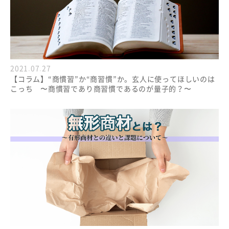
2021.07.27
【コラム】“商慣習”か“商習慣”か。玄人に使ってほしいのは
こっち 〜商慣習であり商習慣であるのが量子的？〜