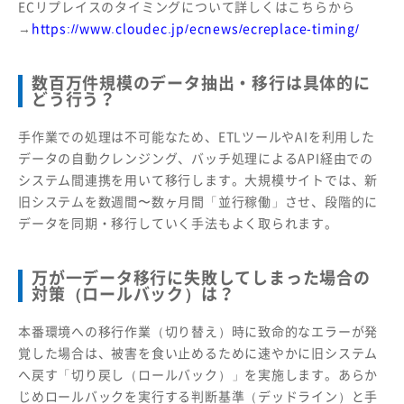
ECリプレイスのタイミングについて詳しくはこちらから
→
https://www.cloudec.jp/ecnews/ecreplace-timing/
数百万件規模のデータ抽出・移行は具体的に
どう行う？
手作業での処理は不可能なため、ETLツールやAIを利用した
データの自動クレンジング、バッチ処理によるAPI経由での
システム間連携を用いて移行します。大規模サイトでは、新
旧システムを数週間〜数ヶ月間「並行稼働」させ、段階的に
データを同期・移行していく手法もよく取られます。
万が一データ移行に失敗してしまった場合の
対策（ロールバック）は？
本番環境への移行作業（切り替え）時に致命的なエラーが発
覚した場合は、被害を食い止めるために速やかに旧システム
へ戻す「切り戻し（ロールバック）」を実施します。あらか
じめロールバックを実行する判断基準（デッドライン）と手