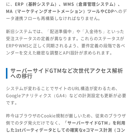
に、
ERP（基幹システム）、WMS（倉庫管理システム）、
MA（マーケティングオートメーション）ツールやCDP
へのデ
ータ連携フローも再構築しなければなりません。
新旧システムでは、「配送準備中」や「入金待ち」といった
受注ステータスの定義が異なります。これらのステータスが
ERPやWMSと正しく同期されるよう、要件定義の段階で各ベ
ンダーを交えた緻密な調整とAPI設計が求められます。
サーバーサイドGTMなど次世代アクセス解析
への移行
システムが変わることでサイトのURL構造が変わるため、
Googleアナリティクス（GA4）などの計測設定も更新が必要
です。
昨今はブラウザのCookie規制が厳しいため、従来のブラウザ
側でのタグ発火だけでなく、
「サーバーサイドGTM」を利用
した1stパーティデータとしての確実なeコマース計測（コン