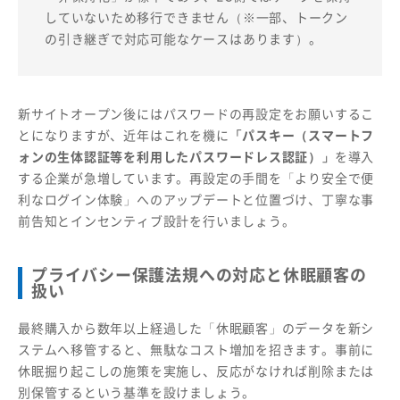
していないため移行できません（※一部、トークン
の引き継ぎで対応可能なケースはあります）。
新サイトオープン後にはパスワードの再設定をお願いするこ
とになりますが、近年はこれを機に
「パスキー（スマートフ
ォンの生体認証等を利用したパスワードレス認証）」
を導入
する企業が急増しています。再設定の手間を「より安全で便
利なログイン体験」へのアップデートと位置づけ、丁寧な事
前告知とインセンティブ設計を行いましょう。
プライバシー保護法規への対応と休眠顧客の
扱い
最終購入から数年以上経過した「休眠顧客」のデータを新シ
ステムへ移管すると、無駄なコスト増加を招きます。事前に
休眠掘り起こしの施策を実施し、反応がなければ削除または
別保管するという基準を設けましょう。