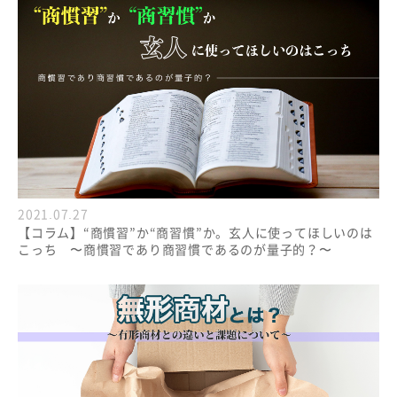
2021.07.27
【コラム】“商慣習”か“商習慣”か。玄人に使ってほしいのは
こっち 〜商慣習であり商習慣であるのが量子的？〜