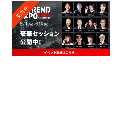
受付中
せ
す