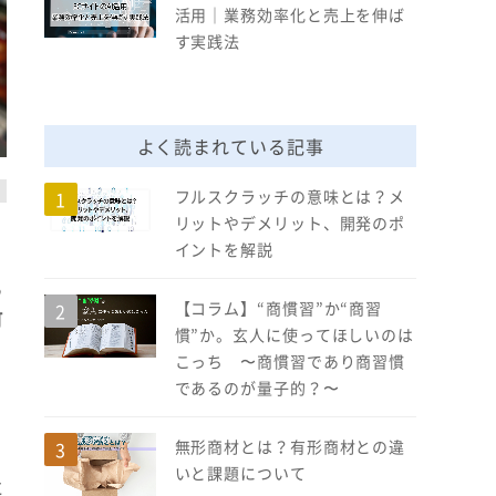
活用｜業務効率化と売上を伸ば
す実践法
よく読まれている記事
フルスクラッチの意味とは？メ
リットやデメリット、開発のポ
イントを解説
る
【コラム】“商慣習”か“商習
可
慣”か。玄人に使ってほしいのは
こっち 〜商慣習であり商習慣
であるのが量子的？〜
無形商材とは？有形商材との違
いと課題について
に