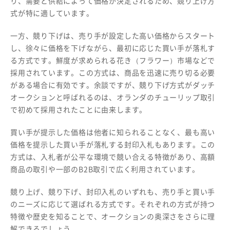
り、需要と供給によって価格が決定されるため、競り上げ方
式が特に適しています。
一方、競り下げは、売り手が設定した高い価格からスタート
し、徐々に価格を下げながら、最初に応じた買い手が落札す
る方式です。鮮度が求められる花き（フラワー）市場などで
採用されています。この方式は、商品を迅速に売り切る必要
がある場合に有効です。余談ですが、競り下げ方式がダッチ
オークションと呼ばれるのは、オランダのチューリップ取引
で初めて採用されたことに由来します。
買い手が提示した価格は他者に知られることなく、最も高い
価格を提示した買い手が落札する封印入札もあります。この
方式は、入札者が公平な環境で競い合える特徴があり、高額
商品の取引や一部のB2B取引で広く利用されています。
競り上げ、競り下げ、封印入札のいずれも、売り手と買い手
のニーズに応じて選ばれる方式です。それぞれの方式が持つ
特徴や歴史を知ることで、オークションの奥深さをさらに理
解できるでしょう。