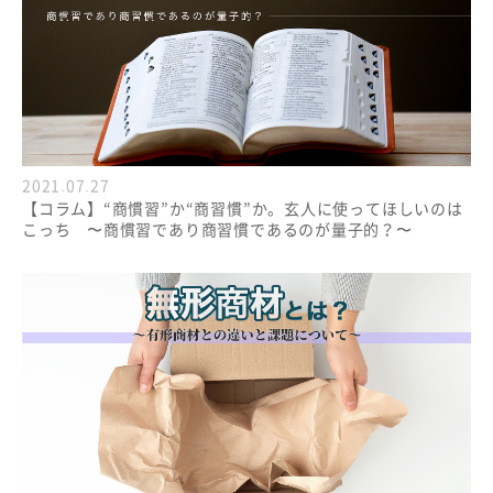
2021.07.27
【コラム】“商慣習”か“商習慣”か。玄人に使ってほしいのは
こっち 〜商慣習であり商習慣であるのが量子的？〜