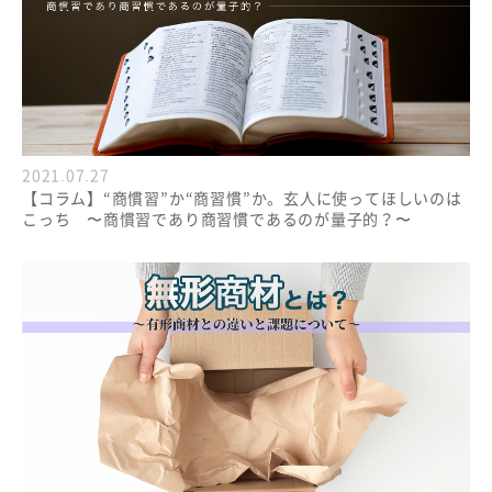
2021.07.27
【コラム】“商慣習”か“商習慣”か。玄人に使ってほしいのは
こっち 〜商慣習であり商習慣であるのが量子的？〜