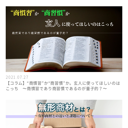
2021.07.27
【コラム】“商慣習”か“商習慣”か。玄人に使ってほしいのは
こっち 〜商慣習であり商習慣であるのが量子的？〜