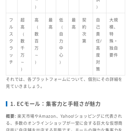
）
）
フ
超
高
最
低
最
契
自
大規
ル
高
（
高
（
高
約
己
模、
ス
（
数
自
次
責
特
ク
数
百
力
第
任/
殊・
ラ
千
万
中
高
独自
ッ
万
～
心
度
要件
チ
～
）
）
対
）
策
それでは、各プラットフォームについて、個別にその詳細を
見ていきましょう。
1. ECモール：集客力と手軽さが魅力
概要:
楽天市場やAmazon、Yahoo!ショッピングに代表され
る、多数のオンラインショップが一堂に会する巨大な仮想商
店街に自店舗を出店する形態です。モールの強力な集客力を