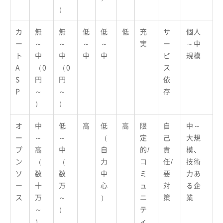
）
カ
無
無
低
低
低
充
サ
個人
ー
～
～
～
～
実
ー
～中
ト
中
中
中
中
ビ
規模
A
（0
（0
ス
S
円
円
依
P
～
～
存
）
）
オ
中
低
高
低
高
限
自
中～
ー
～
～
（
定
己
大規
プ
高
中
自
的/
責
模、
ン
（
（
力
コ
任/
技術
ソ
数
数
中
ミ
要
力あ
ー
十
万
心
ュ
対
る企
ス
万
～
）
ニ
策
業
～
）
テ
）
ィ