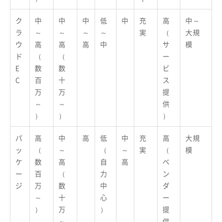
ク
中
中
中
低
中
充
高
中～
ラ
～
～
～
～
実
（
大規
ウ
高
高
高
中
サ
模
ド
（
（
ー
E
数
数
ビ
C
百
十
ス
万
万
提
～
～
供
）
）
）
パ
高
中
高
低
中
充
高
大規
ッ
（
～
（
～
実
（
模
ケ
数
高
自
高
ベ
ー
百
（
力
ン
ジ
万
数
中
ダ
～
十
心
ー
）
万
）
提
～
供