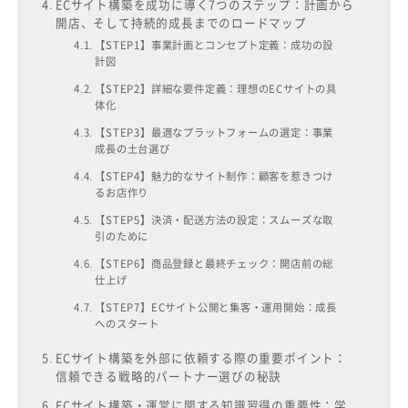
ECサイト構築を成功に導く7つのステップ：計画から
開店、そして持続的成長までのロードマップ
【STEP1】事業計画とコンセプト定義：成功の設
計図
【STEP2】詳細な要件定義：理想のECサイトの具
体化
【STEP3】最適なプラットフォームの選定：事業
成長の土台選び
【STEP4】魅力的なサイト制作：顧客を惹きつけ
るお店作り
【STEP5】決済・配送方法の設定：スムーズな取
引のために
【STEP6】商品登録と最終チェック：開店前の総
仕上げ
【STEP7】ECサイト公開と集客・運用開始：成長
へのスタート
ECサイト構築を外部に依頼する際の重要ポイント：
信頼できる戦略的パートナー選びの秘訣
ECサイト構築・運営に関する知識習得の重要性：学