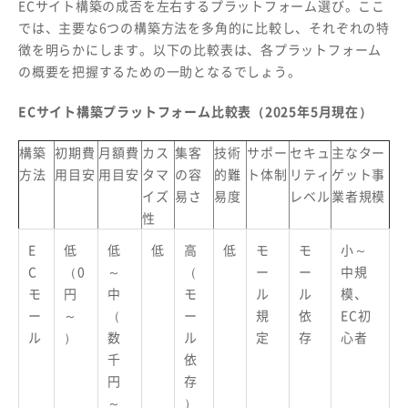
ECサイト構築の成否を左右するプラットフォーム選び。ここ
では、主要な6つの構築方法を多角的に比較し、それぞれの特
徴を明らかにします。以下の比較表は、各プラットフォーム
の概要を把握するための一助となるでしょう。
ECサイト構築プラットフォーム比較表（2025年5月現在）
構築
初期費
月額費
カス
集客
技術
サポー
セキュ
主なター
方法
用目安
用目安
タマ
の容
的難
ト体制
リティ
ゲット事
イズ
易さ
易度
レベル
業者規模
性
E
低
低
低
高
低
モ
モ
小～
C
（0
～
（
ー
ー
中規
モ
円
中
モ
ル
ル
模、
ー
～
（
ー
規
依
EC初
ル
）
数
ル
定
存
心者
千
依
円
存
～
）