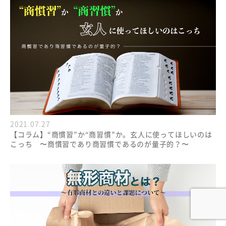
2021.07.27
【コラム】“商慣習”か“商習慣”か。玄人に使ってほしいのは
こっち 〜商慣習であり商習慣であるのが量子的？〜