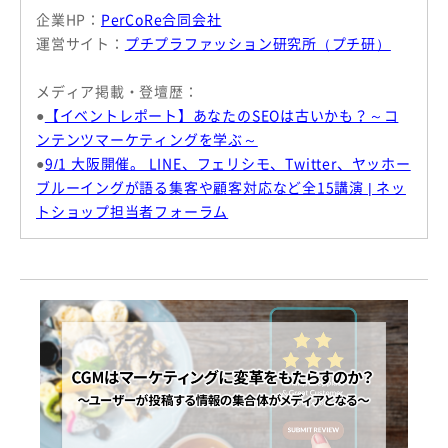
企業HP：
PerCoRe合同会社
運営サイト：
プチプラファッション研究所（プチ研）
メディア掲載・登壇歴：
●
【イベントレポート】あなたのSEOは古いかも？～コ
ンテンツマーケティングを学ぶ～
●
9/1 大阪開催。 LINE、フェリシモ、Twitter、ヤッホー
ブルーイングが語る集客や顧客対応など全15講演 | ネッ
トショップ担当者フォーラム