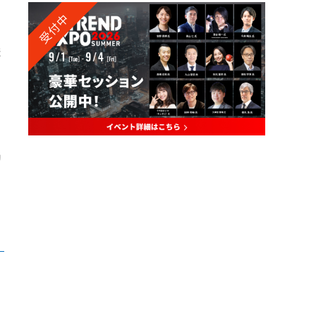
受付中
ま
リ